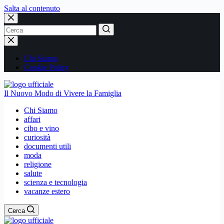
Salta al contenuto
Nessun
risultato
Chi Siamo
Cookie Policy
Il Nuovo Modo di Vivere la Famiglia
Chi Siamo
affari
cibo e vino
curiosità
documenti utili
moda
religione
salute
scienza e tecnologia
vacanze estero
Cerca