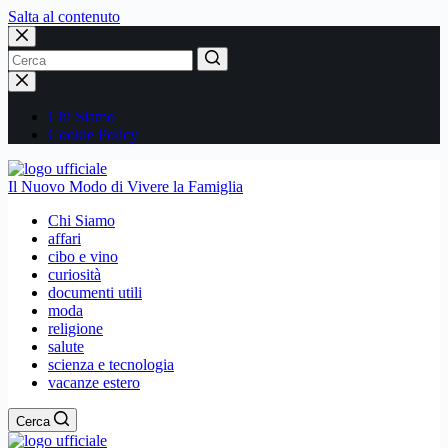
Salta al contenuto
Nessun
risultato
Chi Siamo
Cookie Policy
Il Nuovo Modo di Vivere la Famiglia
Chi Siamo
affari
cibo e vino
curiosità
documenti utili
moda
religione
salute
scienza e tecnologia
vacanze estero
Cerca