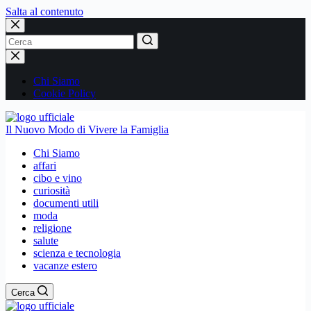
Salta al contenuto
Nessun
risultato
Chi Siamo
Cookie Policy
Il Nuovo Modo di Vivere la Famiglia
Chi Siamo
affari
cibo e vino
curiosità
documenti utili
moda
religione
salute
scienza e tecnologia
vacanze estero
Cerca