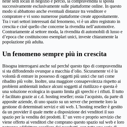
nelle sedi locali in negozio e perciò, la compravendita si sposta
successivamente esclusivamente sulle piattaforme online. In questo
modo si abbattono anche eventuali distanze tra venditore e
compratore e vi sono numerose piattaforme create appositamente.
Tra i vari settori interessati dal fenomeno, vi è un altro registrato in
crescita e cioè quello che concerne la rivendita nell’automotive.
Contrariamente al settore moda, la rivendita di automobili di lusso e
d’epoca che costituiscono esemplari unici, investe chiaramente la
popolazione più adulta.
Un fenomeno sempre più in crescita
Bisogna interrogarsi anche sul perché questo tipo di compravendita
si sta diffondendo ovunque a macchia d’olio. Sicuramente vi è la
volontà di entrare in possesso di oggetti più unici che rari come
ribadito più volte. Inoltre, una maggiore consapevolezza rispetto ai
problemi ambientali induce alcuni soggetti al riutilizzo e questa è
una soluzione ecologica in quanto limita gli sprechi e i rifiuti. Il tutto
è facilitato grazie ai c.d. hosting reseller; ossia l’acquisto, da parte di
apposite aziende, di uno spazio su un server che permette loro la
gestione di determinati servizi e siti web. L’hosting reseller è gestito
da un provider il quale mette a disposizione dei venditori il suo
spazio per la vendita dei prodotti. E’ un vero e proprio servizio che
viene offerto ai venditori che comprano questo spazio sul web e loro