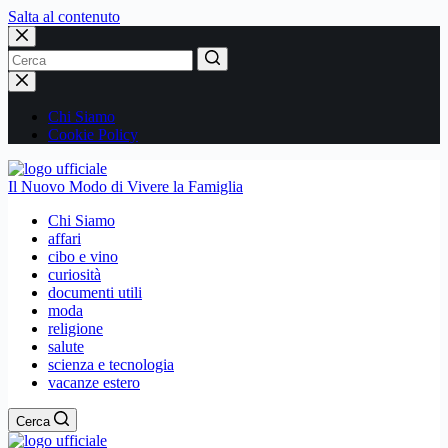
Salta al contenuto
Nessun
risultato
Chi Siamo
Cookie Policy
Il Nuovo Modo di Vivere la Famiglia
Chi Siamo
affari
cibo e vino
curiosità
documenti utili
moda
religione
salute
scienza e tecnologia
vacanze estero
Cerca