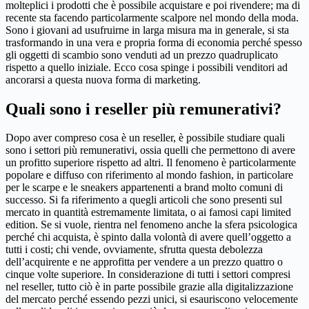
molteplici i prodotti che è possibile acquistare e poi rivendere; ma di
recente sta facendo particolarmente scalpore nel mondo della moda.
Sono i giovani ad usufruirne in larga misura ma in generale, si sta
trasformando in una vera e propria forma di economia perché spesso
gli oggetti di scambio sono venduti ad un prezzo quadruplicato
rispetto a quello iniziale. Ecco cosa spinge i possibili venditori ad
ancorarsi a questa nuova forma di marketing.
Quali sono i reseller più remunerativi?
Dopo aver compreso cosa è un reseller, è possibile studiare quali
sono i settori più remunerativi, ossia quelli che permettono di avere
un profitto superiore rispetto ad altri. Il fenomeno è particolarmente
popolare e diffuso con riferimento al mondo fashion, in particolare
per le scarpe e le sneakers appartenenti a brand molto comuni di
successo. Si fa riferimento a quegli articoli che sono presenti sul
mercato in quantità estremamente limitata, o ai famosi capi limited
edition. Se si vuole, rientra nel fenomeno anche la sfera psicologica
perché chi acquista, è spinto dalla volontà di avere quell’oggetto a
tutti i costi; chi vende, ovviamente, sfrutta questa debolezza
dell’acquirente e ne approfitta per vendere a un prezzo quattro o
cinque volte superiore. In considerazione di tutti i settori compresi
nel reseller, tutto ciò è in parte possibile grazie alla digitalizzazione
del mercato perché essendo pezzi unici, si esauriscono velocemente