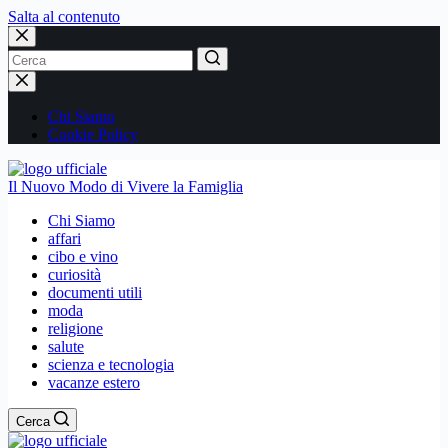
Salta al contenuto
Nessun
risultato
Chi Siamo
Cookie Policy
Il Nuovo Modo di Vivere la Famiglia
Chi Siamo
affari
cibo e vino
curiosità
documenti utili
moda
religione
salute
scienza e tecnologia
vacanze estero
Cerca