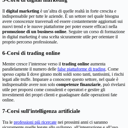
Il
digital marketing
è un’altra di quelle realtà in forte crescita e
indispensabile per tutte le aziende. È un settore nel quale bisogna
avere conoscenze trasversali ed essere costantemente aggiornati sui
nuovi trend e le nuove piattaforme per poter essere efficaci nella
promozione di un business online
. Seguire un corso di formazione
in digital marketing è una scelta sicuramente utile per orientare il
proprio percorso professionale.
6-Corsi di trading online
Mentre cresce l’interesse verso il
trading online
aumenta
parallelamente il numero delle
false piattaforme di trading
. Come
spesso capita lì dove girano molti soldi sono tanti, tantissimi, i rischi
legati alle truffe. Imparare a conoscere questo settore, nel quale è
indispensabile avere non solo
competenze finanziarie
, può rivelarsi
utile per proporsi come consulenti e operatori e gestire gli
investimenti dei propri clienti e guadagnare dalle operazioni fate
online.
7-Corsi sull’intelligenza artificiale
Tra le
professioni più ricercate
nei prossimi anni ci saranno
sicuramente quelle legate allo sviluppo, all’integrazione e all’uso