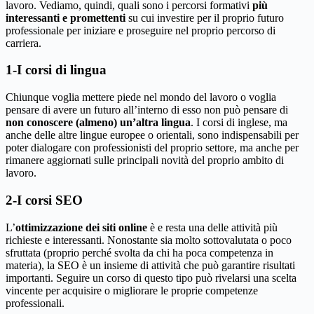
lavoro. Vediamo, quindi, quali sono i percorsi formativi
più
interessanti e promettenti
su cui investire per il proprio futuro
professionale per iniziare e proseguire nel proprio percorso di
carriera.
1-I corsi di lingua
Chiunque voglia mettere piede nel mondo del lavoro o voglia
pensare di avere un futuro all’interno di esso non può pensare di
non conoscere (almeno) un’altra lingua
. I corsi di inglese, ma
anche delle altre lingue europee o orientali, sono indispensabili per
poter dialogare con professionisti del proprio settore, ma anche per
rimanere aggiornati sulle principali novità del proprio ambito di
lavoro.
2-I corsi SEO
L’
ottimizzazione dei siti online
è e resta una delle attività più
richieste e interessanti. Nonostante sia molto sottovalutata o poco
sfruttata (proprio perché svolta da chi ha poca competenza in
materia), la SEO è un insieme di attività che può garantire risultati
importanti. Seguire un corso di questo tipo può rivelarsi una scelta
vincente per acquisire o migliorare le proprie competenze
professionali.