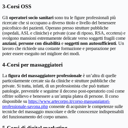
3-Corsi OSS
Gli
operatori socio sanitari
sono tra le figure professionali più
ricercate che si occupano a diverso titolo e livello del benessere
psicofisico dei pazienti. Operano presso strutture pubbliche
(ospedali, ASL e cliniche) e private (case di riposo, RSA, eccetera) e
svolgono mansioni estremamente delicate verso soggetti fragili come
anziani
,
persone con disabilità
e
soggetti non autosufficienti
. Un
lavoro che richiede una costante formazione e preparazione per
poter essere eseguito nel migliore dei modi.
4-Corsi per massaggiatori
La
figura del massaggiatore professionale
è un’altra di quelle
particolarmente cercate sia da cliniche e strutture pubbliche che
private. Si tratta, infatti, di un professionista che può trattare
patologie, prevenirle e seguirne il decorso post-operatorio così come
offrire sollievo e benessere a un’ampia platea di persone. Il corso
disponibile su
https://www.artecorpo.it/corso-massaggiatori-
professionale-savona.php
consente di acquisire le competenze sulle
tecniche del massaggio muscolare e delle conoscenze indispensabili
del funzionamento del corpo umano.
5-Corsi di digital marketing