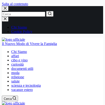
Salta al contenuto
Nessun
risultato
Chi Siamo
Cookie Policy
Il Nuovo Modo di Vivere la Famiglia
Chi Siamo
affari
cibo e vino
curiosità
documenti utili
moda
religione
salute
scienza e tecnologia
vacanze estero
Cerca