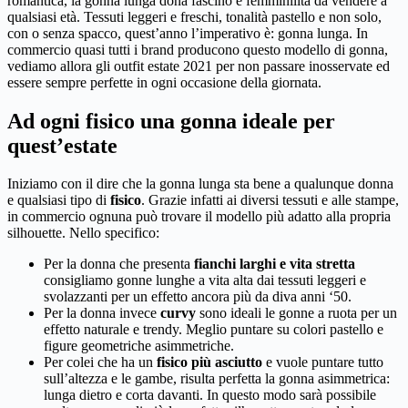
romantica, la gonna lunga dona fascino e femminilità da vendere a
qualsiasi età. Tessuti leggeri e freschi, tonalità pastello e non solo,
con o senza spacco, quest’anno l’imperativo è: gonna lunga. In
commercio quasi tutti i brand producono questo modello di gonna,
vediamo allora gli outfit estate 2021 per non passare inosservate ed
essere sempre perfette in ogni occasione della giornata.
Ad ogni fisico una gonna ideale per
quest’estate
Iniziamo con il dire che la gonna lunga sta bene a qualunque donna
e qualsiasi tipo di
fisico
. Grazie infatti ai diversi tessuti e alle stampe,
in commercio ognuna può trovare il modello più adatto alla propria
silhouette. Nello specifico:
Per la donna che presenta
fianchi larghi e vita stretta
consigliamo gonne lunghe a vita alta dai tessuti leggeri e
svolazzanti per un effetto ancora più da diva anni ‘50.
Per la donna invece
curvy
sono ideali le gonne a ruota per un
effetto naturale e trendy. Meglio puntare su colori pastello e
figure geometriche asimmetriche.
Per colei che ha un
fisico più asciutto
e vuole puntare tutto
sull’altezza e le gambe, risulta perfetta la gonna asimmetrica:
lunga dietro e corta davanti. In questo modo sarà possibile