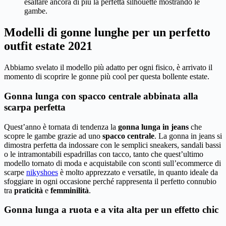
esaltare ancora di più la perfetta silhouette mostrando le
gambe.
Modelli di gonne lunghe per un perfetto
outfit estate 2021
Abbiamo svelato il modello più adatto per ogni fisico, è arrivato il
momento di scoprire le gonne più cool per questa bollente estate.
Gonna lunga con spacco centrale abbinata alla
scarpa perfetta
Quest’anno è tornata di tendenza la
gonna lunga in jeans
che
scopre le gambe grazie ad uno
spacco centrale
. La gonna in jeans si
dimostra perfetta da indossare con le semplici sneakers, sandali bassi
o le intramontabili espadrillas con tacco, tanto che quest’ultimo
modello tornato di moda e acquistabile con sconti sull’ecommerce di
scarpe
nikyshoes
è molto apprezzato e versatile, in quanto ideale da
sfoggiare in ogni occasione perché rappresenta il perfetto connubio
tra
praticità
e
femminilità
.
Gonna lunga a ruota e a vita alta per un effetto chic