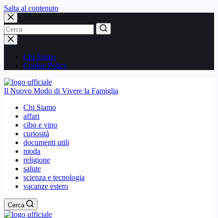
Salta al contenuto
Nessun
risultato
Chi Siamo
Cookie Policy
Il Nuovo Modo di Vivere la Famiglia
Chi Siamo
affari
cibo e vino
curiosità
documenti utili
moda
religione
salute
scienza e tecnologia
vacanze estero
Cerca