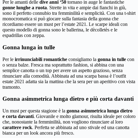
Per le amanti delle
dive anni ‘50
tornano in auge le fantastiche
gonne lunghe
a ruota
. Strette in vita e ampie dai fianchi in giù,
sono il perfetto connubio tra femminilità e semplicità. Con una t-shirt
monocromatica si può giocare sulla fantasia della gonna che
ricordiamo essere un must per l’estate 2021. Le scarpe ideali con
questo modello di gonna sono le ballerina, le dècolletès e le
espadrillas con zeppa.
Gonna lunga in tulle
Per le
irrinunciabili romantiche
consigliamo la
gonna in tulle
con
o senza balze. Fresca ma soprattutto fashion, si abbina con una
semplice canotta o un top per avere un aspetto grazioso, senza
rinunciare alla comodità. Abbinata ad una scarpa bassa è l’outfit
estate 2021 adatta sia la mattina che la sera per un aperitivo con vista
tramonto.
Gonna asimmetrica lunga dietro e più corta davanti
Un must per questa stagione è la
gonna asimmetrica lunga dietro
e corta davanti
. Giovanile e molto glamour, risulta ideale per coloro
che, nonostante la femminilità, non vogliono rinunciare al loro
carattere rock
. Perfetta se abbinata ad uno stivale ed una canotta
bianca per un look ancora più fresco.