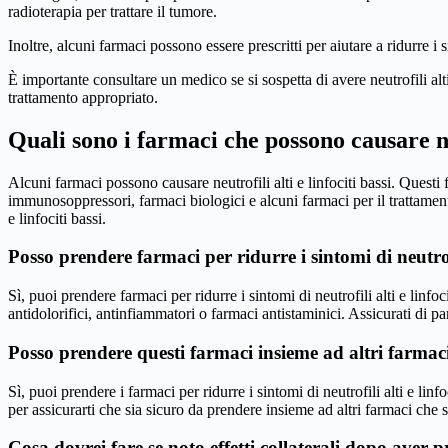
radioterapia per trattare il tumore.
Inoltre, alcuni farmaci possono essere prescritti per aiutare a ridurre i s
È importante consultare un medico se si sospetta di avere neutrofili alti 
trattamento appropriato.
Quali sono i farmaci che possono causare neu
Alcuni farmaci possono causare neutrofili alti e linfociti bassi. Questi
immunosoppressori, farmaci biologici e alcuni farmaci per il trattament
e linfociti bassi.
Posso prendere farmaci per ridurre i sintomi di neutrofil
Sì, puoi prendere farmaci per ridurre i sintomi di neutrofili alti e linfoc
antidolorifici, antinfiammatori o farmaci antistaminici. Assicurati di p
Posso prendere questi farmaci insieme ad altri farmac
Sì, puoi prendere i farmaci per ridurre i sintomi di neutrofili alti e li
per assicurarti che sia sicuro da prendere insieme ad altri farmaci che 
Cosa dovrei fare se noto effetti collaterali dopo aver 