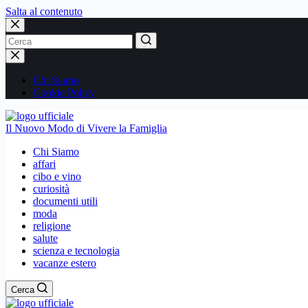
Salta al contenuto
Nessun
risultato
Chi Siamo
Cookie Policy
Il Nuovo Modo di Vivere la Famiglia
Chi Siamo
affari
cibo e vino
curiosità
documenti utili
moda
religione
salute
scienza e tecnologia
vacanze estero
Cerca