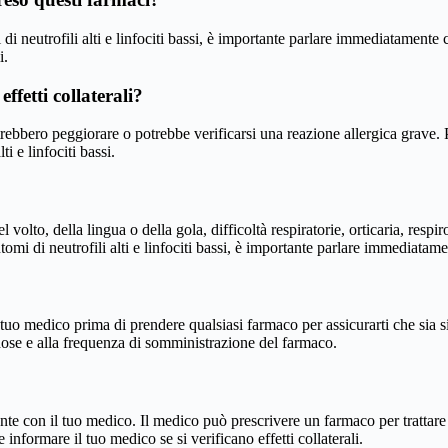
mi di neutrofili alti e linfociti bassi, è importante parlare immediatament
i.
ffetti collaterali?
otrebbero peggiorare o potrebbe verificarsi una reazione allergica grave. 
ti e linfociti bassi.
volto, della lingua o della gola, difficoltà respiratorie, orticaria, respi
tomi di neutrofili alti e linfociti bassi, è importante parlare immediatam
 tuo medico prima di prendere qualsiasi farmaco per assicurarti che sia s
 dose e alla frequenza di somministrazione del farmaco.
te con il tuo medico. Il medico può prescrivere un farmaco per trattare l
informare il tuo medico se si verificano effetti collaterali.