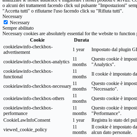
o alcuni dei trattamenti facendo click sul pulsante "Impostazioni" sem
"Accetta tutti" o rifiutarne l'uso facendo click su "Rifiuta tutti".
Necessary
Necessary
Sempre abilitato
Necessary cookies are absolutely essential for the website to function
Cookie
Durata
cookielawinfo-checkbox-
1 year
Impostato dal plugin GD
advertisement
11
Questo cookie è imposta
cookielawinfo-checkbox-analytics
months
"Analytics".
cookielawinfo-checkbox-
11
Il cookie è impostato d
functional
months
11
Questo cookie è imposta
cookielawinfo-checkbox-necessary
months
"Necessario".
11
cookielawinfo-checkbox-others
Questo cookie è imposta
months
cookielawinfo-checkbox-
11
Questo cookie è imposta
performance
months
"Performance".
CookieLawInfoConsent
1 year
Registra lo stato del p
11
Il cookie è impostato 
viewed_cookie_policy
months
alcun dato personale.