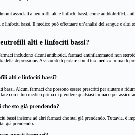
intomi associati a neutrofili alti e linfociti bassi, come antidolorifici, a
e linfociti bassi. Il medico può effettuare un’analisi del sangue e altri t
trofili alti e linfociti bassi?
 farmaci includono alcuni antibiotici, farmaci antinfiammatori non steroid
o della depressione. Assicurati di parlare con il tuo medico prima di pre
i alti e linfociti bassi?
iti bassi. Alcuni farmaci che possono essere prescritti per aiutare a ridurre
arlare con il tuo medico prima di prendere qualsiasi farmaco per assicurar
i che sto già prendendo?
nfociti bassi insieme ad altri farmaci che stai già prendendo. Tuttavia, è
stai già prendendo.
preso questi farmaci?