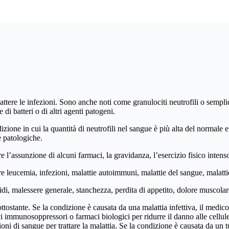
attere le infezioni. Sono anche noti come granulociti neutrofili o sempli
i batteri o di altri agenti patogeni.
ondizione in cui la quantità di neutrofili nel sangue è più alta del normal
e patologiche.
re l’assunzione di alcuni farmaci, la gravidanza, l’esercizio fisico intenso
dere leucemia, infezioni, malattie autoimmuni, malattie del sangue, malatt
ividi, malessere generale, stanchezza, perdita di appetito, dolore muscola
sottostante. Se la condizione è causata da una malattia infettiva, il medico
 immunosoppressori o farmaci biologici per ridurre il danno alle cellule
oni di sangue per trattare la malattia. Se la condizione è causata da un