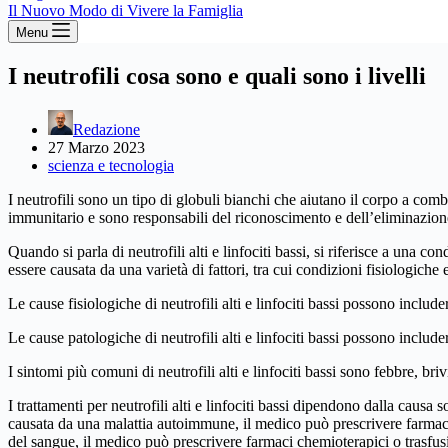
Il Nuovo Modo di Vivere la Famiglia
Menu
I neutrofili cosa sono e quali sono i livelli
Redazione
27 Marzo 2023
scienza e tecnologia
I neutrofili sono un tipo di globuli bianchi che aiutano il corpo a comb
immunitario e sono responsabili del riconoscimento e dell’eliminazione d
Quando si parla di neutrofili alti e linfociti bassi, si riferisce a una c
essere causata da una varietà di fattori, tra cui condizioni fisiologiche 
Le cause fisiologiche di neutrofili alti e linfociti bassi possono include
Le cause patologiche di neutrofili alti e linfociti bassi possono inclu
I sintomi più comuni di neutrofili alti e linfociti bassi sono febbre, br
I trattamenti per neutrofili alti e linfociti bassi dipendono dalla causa 
causata da una malattia autoimmune, il medico può prescrivere farmaci
del sangue, il medico può prescrivere farmaci chemioterapici o trasfusi