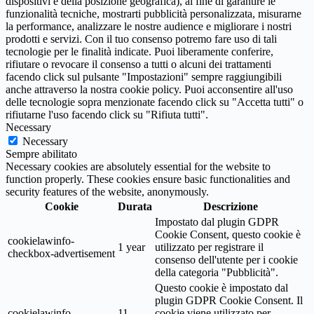
dispositivi e della posizione geografica), al fine di garantire le
funzionalità tecniche, mostrarti pubblicità personalizzata, misurarne
la performance, analizzare le nostre audience e migliorare i nostri
prodotti e servizi. Con il tuo consenso potremo fare uso di tali
tecnologie per le finalità indicate. Puoi liberamente conferire,
rifiutare o revocare il consenso a tutti o alcuni dei trattamenti
facendo click sul pulsante "Impostazioni" sempre raggiungibili
anche attraverso la nostra cookie policy. Puoi acconsentire all'uso
delle tecnologie sopra menzionate facendo click su "Accetta tutti" o
rifiutarne l'uso facendo click su "Rifiuta tutti".
Necessary
Necessary
Sempre abilitato
Necessary cookies are absolutely essential for the website to
function properly. These cookies ensure basic functionalities and
security features of the website, anonymously.
Cookie
Durata
Descrizione
Impostato dal plugin GDPR
Cookie Consent, questo cookie è
cookielawinfo-
1 year
utilizzato per registrare il
checkbox-advertisement
consenso dell'utente per i cookie
della categoria "Pubblicità".
Questo cookie è impostato dal
plugin GDPR Cookie Consent. Il
cookielawinfo-
11
cookie viene utilizzato per