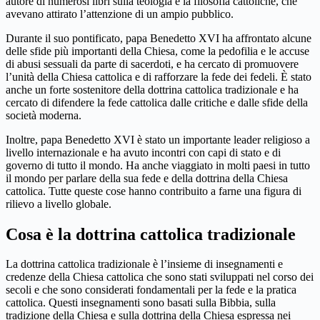
autore di numerosi libri sulla teologia e la filosofia cattoliche, che
avevano attirato l’attenzione di un ampio pubblico.
Durante il suo pontificato, papa Benedetto XVI ha affrontato alcune
delle sfide più importanti della Chiesa, come la pedofilia e le accuse
di abusi sessuali da parte di sacerdoti, e ha cercato di promuovere
l’unità della Chiesa cattolica e di rafforzare la fede dei fedeli. È stato
anche un forte sostenitore della dottrina cattolica tradizionale e ha
cercato di difendere la fede cattolica dalle critiche e dalle sfide della
società moderna.
Inoltre, papa Benedetto XVI è stato un importante leader religioso a
livello internazionale e ha avuto incontri con capi di stato e di
governo di tutto il mondo. Ha anche viaggiato in molti paesi in tutto
il mondo per parlare della sua fede e della dottrina della Chiesa
cattolica. Tutte queste cose hanno contribuito a farne una figura di
rilievo a livello globale.
Cosa è la dottrina cattolica tradizionale
La dottrina cattolica tradizionale è l’insieme di insegnamenti e
credenze della Chiesa cattolica che sono stati sviluppati nel corso dei
secoli e che sono considerati fondamentali per la fede e la pratica
cattolica. Questi insegnamenti sono basati sulla Bibbia, sulla
tradizione della Chiesa e sulla dottrina della Chiesa espressa nei