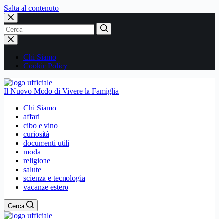
Salta al contenuto
Nessun
risultato
Chi Siamo
Cookie Policy
Il Nuovo Modo di Vivere la Famiglia
Chi Siamo
affari
cibo e vino
curiosità
documenti utili
moda
religione
salute
scienza e tecnologia
vacanze estero
Cerca