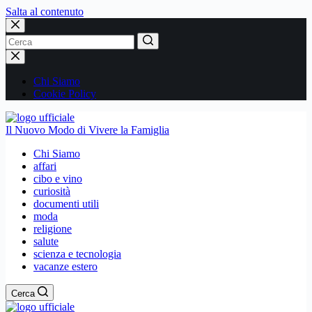
Salta al contenuto
Nessun
risultato
Chi Siamo
Cookie Policy
Il Nuovo Modo di Vivere la Famiglia
Chi Siamo
affari
cibo e vino
curiosità
documenti utili
moda
religione
salute
scienza e tecnologia
vacanze estero
Cerca