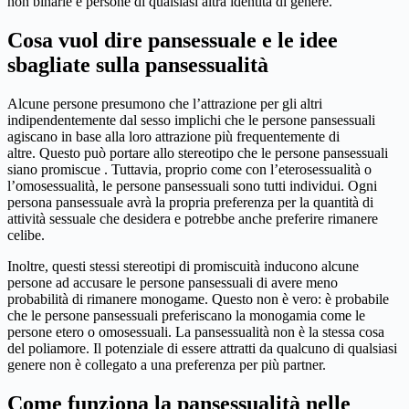
non binarie e persone di qualsiasi altra identità di genere.
Cosa vuol dire pansessuale e le idee
sbagliate sulla pansessualità
Alcune persone presumono che l’attrazione per gli altri
indipendentemente dal sesso implichi che le persone pansessuali
agiscano in base alla loro attrazione più frequentemente di
altre. Questo può portare allo stereotipo che le persone pansessuali
siano promiscue . Tuttavia, proprio come con l’eterosessualità o
l’omosessualità, le persone pansessuali sono tutti individui. Ogni
persona pansessuale avrà la propria preferenza per la quantità di
attività sessuale che desidera e potrebbe anche preferire rimanere
celibe.
Inoltre, questi stessi stereotipi di promiscuità inducono alcune
persone ad accusare le persone pansessuali di avere meno
probabilità di rimanere monogame. Questo non è vero: è probabile
che le persone pansessuali preferiscano la monogamia come le
persone etero o omosessuali. La pansessualità non è la stessa cosa
del poliamore. Il potenziale di essere attratti da qualcuno di qualsiasi
genere non è collegato a una preferenza per più partner.
Come funziona la pansessualità nelle