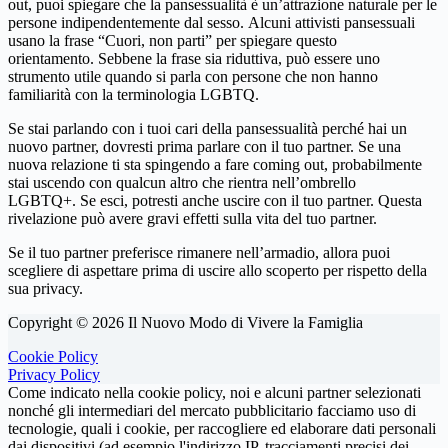
out, puoi spiegare che la pansessualità è un’attrazione naturale per le
persone indipendentemente dal sesso. Alcuni attivisti pansessuali
usano la frase “Cuori, non parti” per spiegare questo
orientamento. Sebbene la frase sia riduttiva, può essere uno
strumento utile quando si parla con persone che non hanno
familiarità con la terminologia LGBTQ.
Se stai parlando con i tuoi cari della pansessualità perché hai un
nuovo partner, dovresti prima parlare con il tuo partner. Se una
nuova relazione ti sta spingendo a fare coming out, probabilmente
stai uscendo con qualcun altro che rientra nell’ombrello
LGBTQ+. Se esci, potresti anche uscire con il tuo partner. Questa
rivelazione può avere gravi effetti sulla vita del tuo partner.
Se il tuo partner preferisce rimanere nell’armadio, allora puoi
scegliere di aspettare prima di uscire allo scoperto per rispetto della
sua privacy.
Copyright © 2026 Il Nuovo Modo di Vivere la Famiglia
Cookie Policy
Privacy Policy
Come indicato nella cookie policy, noi e alcuni partner selezionati
nonché gli intermediari del mercato pubblicitario facciamo uso di
tecnologie, quali i cookie, per raccogliere ed elaborare dati personali
dai dispositivi (ad esempio l'indirizzo IP, tracciamenti precisi dei