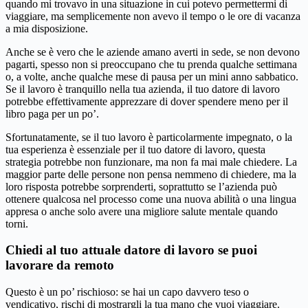
quando mi trovavo in una situazione in cui potevo permettermi di
viaggiare, ma semplicemente non avevo il tempo o le ore di vacanza
a mia disposizione.
Anche se è vero che le aziende amano averti in sede, se non devono
pagarti, spesso non si preoccupano che tu prenda qualche settimana
o, a volte, anche qualche mese di pausa per un mini anno sabbatico.
Se il lavoro è tranquillo nella tua azienda, il tuo datore di lavoro
potrebbe effettivamente apprezzare di dover spendere meno per il
libro paga per un po’.
Sfortunatamente, se il tuo lavoro è particolarmente impegnato, o la
tua esperienza è essenziale per il tuo datore di lavoro, questa
strategia potrebbe non funzionare, ma non fa mai male chiedere. La
maggior parte delle persone non pensa nemmeno di chiedere, ma la
loro risposta potrebbe sorprenderti, soprattutto se l’azienda può
ottenere qualcosa nel processo come una nuova abilità o una lingua
appresa o anche solo avere una migliore salute mentale quando
torni.
Chiedi al tuo attuale datore di lavoro se puoi
lavorare da remoto
Questo è un po’ rischioso: se hai un capo davvero teso o
vendicativo, rischi di mostrargli la tua mano che vuoi viaggiare.