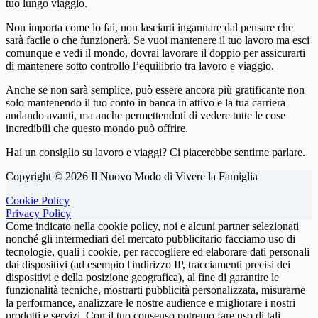
tuo lungo viaggio.
Non importa come lo fai, non lasciarti ingannare dal pensare che
sarà facile o che funzionerà. Se vuoi mantenere il tuo lavoro ma esci
comunque e vedi il mondo, dovrai lavorare il doppio per assicurarti
di mantenere sotto controllo l’equilibrio tra lavoro e viaggio.
Anche se non sarà semplice, può essere ancora più gratificante non
solo mantenendo il tuo conto in banca in attivo e la tua carriera
andando avanti, ma anche permettendoti di vedere tutte le cose
incredibili che questo mondo può offrire.
Hai un consiglio su lavoro e viaggi? Ci piacerebbe sentirne parlare.
Copyright © 2026 Il Nuovo Modo di Vivere la Famiglia
Cookie Policy
Privacy Policy
Come indicato nella cookie policy, noi e alcuni partner selezionati
nonché gli intermediari del mercato pubblicitario facciamo uso di
tecnologie, quali i cookie, per raccogliere ed elaborare dati personali
dai dispositivi (ad esempio l'indirizzo IP, tracciamenti precisi dei
dispositivi e della posizione geografica), al fine di garantire le
funzionalità tecniche, mostrarti pubblicità personalizzata, misurarne
la performance, analizzare le nostre audience e migliorare i nostri
prodotti e servizi. Con il tuo consenso potremo fare uso di tali