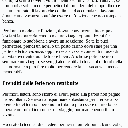
Certo, fa schifo dover lavorare mentre sei in vacanza. Tuttavia, se
non puoi assolutamente permetterti di prenderti del tempo libero e
hai un arretrato di lavoro che continua ad accumularsi, lavorare
durante una vacanza potrebbe essere un’opzione che non rompe la
banca.
Per fare in modo che funzioni, dovrai convincere il tuo capo a
lasciarti lavorare da remoto mentre viaggi, oppure dovrai far
funzionare lo sgobbone e avere un soggiorno. Se te lo puoi
permettere, prendi un hotel o un posto carino dove stare per una
parte della tua vacanza, oppure resta a casa e concediti il ​​lusso di
attività divertenti durante le ore libere. Anche se potrebbe non
sembrare un viaggio, se svolgi alcune attività locali al di fuori della
tua norma, ciò può fare molto per rendere la tua vacanza almeno
memorabile.
Prenditi delle ferie non retribuite
Per molti lettori, sono sicuro di averti perso alla parola non pagato,
ma ascoltami. Se riesci a risparmiare abbastanza per una vacanza,
prenderti del tempo libero non retribuito può essere un modo per
liberare un po’ di tempo per un viaggio, pur mantenendo il tuo
lavoro.
Ho usato la tecnica di chiedere permessi non retribuiti alcune volte,