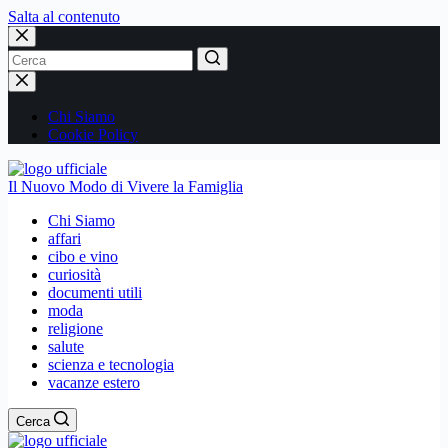
Salta al contenuto
Nessun
risultato
Chi Siamo
Cookie Policy
Il Nuovo Modo di Vivere la Famiglia
Chi Siamo
affari
cibo e vino
curiosità
documenti utili
moda
religione
salute
scienza e tecnologia
vacanze estero
Cerca