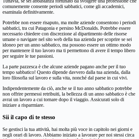
Tuttavia, se sei abbastanza fortunato da svolgere una professione che
comunemente consente periodi sabbatici, come gli accademici,
esaminala definitivamente.
Potrebbe non essere risaputo, ma molte aziende consentono i periodi
sabbatici, tra cui Patagonia e persino McDonalds. Potrebbe essere
necessario chiedere con discrezione al dipartimento delle risorse
umane o navigare nel sito web della tua azienda per scoprire se sei
idoneo per un anno sabbatico, ma possono essere un ottimo modo
per mantenere il tuo lavoro ma ti permettono di avere il tempo libero
per seguire le tue passioni.
La parte pazzesca è che alcune aziende pagano anche per il tuo
tempo sabbatico! Questo dipende davvero dalla tua azienda, dalla
loro filosofia sul lavoro e sulla vita, nonché dal paese in cui vivi.
Indipendentemente da ciò, anche se il tuo anno sabbatico potrebbe
non offrire permessi retribuiti, la bellezza di un anno sabbatico è che
avrai un lavoro a cui tornare dopo il viaggio. Assicurati solo di
iniziare a risparmiare.
Sii il capo di te stesso
Se gestisci la tua attività, hai molta più voce in capitolo nei giorni e
negli orari di lavoro. Abbiamo iniziato a lavorare per noi stessi circa