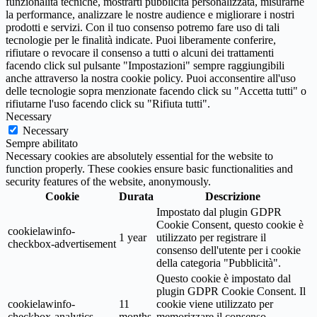
funzionalità tecniche, mostrarti pubblicità personalizzata, misurarne
la performance, analizzare le nostre audience e migliorare i nostri
prodotti e servizi. Con il tuo consenso potremo fare uso di tali
tecnologie per le finalità indicate. Puoi liberamente conferire,
rifiutare o revocare il consenso a tutti o alcuni dei trattamenti
facendo click sul pulsante "Impostazioni" sempre raggiungibili
anche attraverso la nostra cookie policy. Puoi acconsentire all'uso
delle tecnologie sopra menzionate facendo click su "Accetta tutti" o
rifiutarne l'uso facendo click su "Rifiuta tutti".
Necessary
Necessary
Sempre abilitato
Necessary cookies are absolutely essential for the website to
function properly. These cookies ensure basic functionalities and
security features of the website, anonymously.
Cookie
Durata
Descrizione
Impostato dal plugin GDPR
Cookie Consent, questo cookie è
cookielawinfo-
1 year
utilizzato per registrare il
checkbox-advertisement
consenso dell'utente per i cookie
della categoria "Pubblicità".
Questo cookie è impostato dal
plugin GDPR Cookie Consent. Il
cookielawinfo-
11
cookie viene utilizzato per
checkbox-analytics
months
memorizzare il consenso