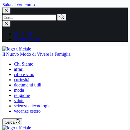
Salta al contenuto
Nessun
risultato
Chi Siamo
Cookie Policy
Il Nuovo Modo di Vivere la Famiglia
Chi Siamo
affari
cibo e vino
curiosità
documenti utili
moda
religione
salute
scienza e tecnologia
vacanze estero
Cerca